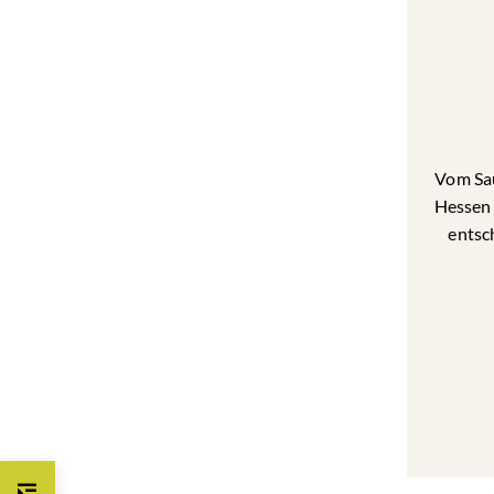
Vom Sau
Hessen 
entsc