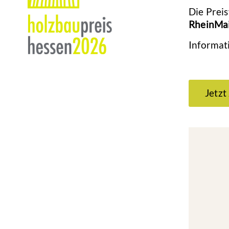
Die Prei
RheinMai
Informat
Jetzt