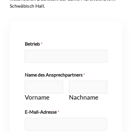
Schwäbisch Hall.
Betrieb
*
*
Name des Ansprechpartners
*
*
V
o
r
Vorname
Nachname
-
E-Mail-Adresse
*