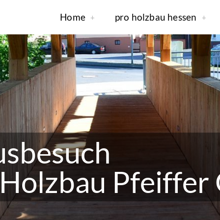
Home
pro holzbau hessen
usbesuch
 Holzbau Pfeiffe