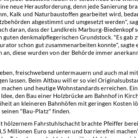
es eine neue Herausforderung, denn jede Sanierung br
hm, Kalk und Naturbaustoffen gearbeitet wird, bedar
zbehörden abgestimmt und umgesetzt werden", sagte
uch daran, dass der Landkreis Marburg-Biedenkopf sc
guten denkmalpflegerischen Grundstock. "Es gab zw
rator schon gut zusammenarbeiten konnte", sagte er.
an, diese wurden von der Behörde immer anerkannt,
eben, freischwebend untermauern und auch mal mit
gen lassen. Beim Altbau will er so viel Originalsubst
r machen und heutige Wohnstandards erreichen. Ein 
e Idee, den Bau einer Holzbrücke am Bahnhof in Kirc
heit an kleineren Bahnhöfen mit geringen Kosten lö
seinen "Bau-Platz" finden.
hölzernem Fahrstuhlschacht brachte Pfeiffer bereits
,5 Millionen Euro sanieren und barrierefrei machen",