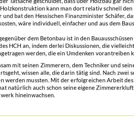
der Tatsache geschuldet, dass über Holzbau gar nich
Holzkonstruktion kann man dort relativ schnell den 
r und bat den Hessischen Finanzminister Schäfer, da
kosten, wäre individuell, einfacher und aus dem Bau
gegenüber dem Betonbau ist in den Bauausschüssen
des HCH an, indem derlei Diskussionen, die vielleic
angetragen werden, die ein Umdenken vorantreiben 
insam mit seinen Zimmerern, dem Techniker und seine
eht, wissen alle, die darin tätig sind. Nach zwei sc
gen werden mussten. Mit der erfolgreichen Arbeit de
at natürlich auch schon seine eigene Zimmererkluft.
dwerk hineinwachsen.