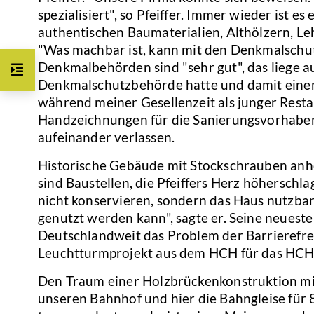
spezialisiert", so Pfeiffer. Immer wieder ist 
authentischen Baumaterialien, Althölzern, Le
"Was machbar ist, kann mit den Denkmalschut
Denkmalbehörden sind "sehr gut", das liege a
Denkmalschutzbehörde hatte und damit einen 
während meiner Gesellenzeit als junger Restau
Handzeichnungen für die Sanierungsvorhaben 
aufeinander verlassen.
Historische Gebäude mit Stockschrauben anh
sind Baustellen, die Pfeiffers Herz höherschla
nicht konservieren, sondern das Haus nutzba
genutzt werden kann", sagte er. Seine neuest
Deutschlandweit das Problem der Barrierefrei
Leuchtturmprojekt aus dem HCH für das HCH 
Den Traum einer Holzbrückenkonstruktion mit 
unseren Bahnhof und hier die Bahngleise für 8