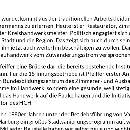
wurde, kommt aus der traditionellen Arbeitskleidun
mermanns zu erlernen. Heute ist er Restaurator, Zi
r Kreishandwerksmeister. Politisch engagiert sich 
Stadt und die Region. Das zeigt sich auch durch sein
d ihn jetzt auch weiterhin beschäftigen zu wollen.
 Bauhandwerk vom Zuwanderungsstrom versprochen 
feiffer eine Brücke dar, die bereits bestehende Insti
. Für die 15 Innungsbetriebe ist Pfeiffer erster An
m Bundesbildungszentrum des Zimmerer- und Ausbaug
mme im Handwerk, sondern eine gesunde, weil stetig
das Handwerk auf die Pauke hauen und die Initiativ
ator des HCH.
n den 1980er Jahren unter der Betriebsführung von Va
Marburg ein großes Stadtsanierungsprogramm auf, wi
. Mit jeder Baustelle haben wir selbst neue und wic